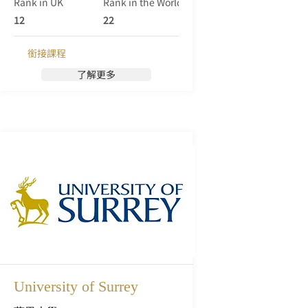
Rank in UK
Rank in the World (Qs)
充滿歷史的城市愛丁堡。該大學擁有悠久
的學術傳統，已經成為學習和研究的重要
12
22
中心超過四個世紀。
銜接課程
了解更多
University of Surrey