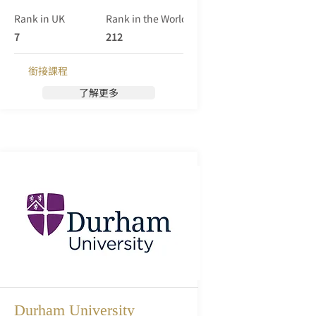
教育機構。該校始建於1909年，最初名為
Rank in UK
Rank in the World (Qs)
羅浮堡技術學院，並於1966年獲得大學地
位。多年來，羅浮堡大學發展成為英國頂
7
212
尖的公立研究型大學之一。
銜接課程
了解更多
Durham University