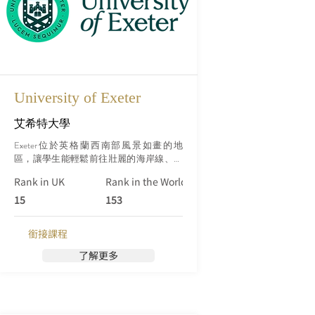
University of Exeter
艾希特大學
Exeter位於英格蘭西南部風景如畫的地
區，讓學生能輕鬆前往壯麗的海岸線、國
家公園和歷史名勝，獲得豐富的文化體
Rank in UK
Rank in the World (Qs)
驗。
15
153
銜接課程
了解更多