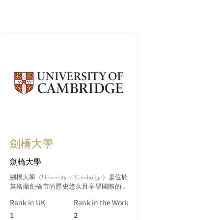
劍橋大學
劍橋大學
劍橋大學（University of Cambridge）是位於
英格蘭劍橋市的歷史悠久且享譽國際的著
名學府，是世界上最古老和最負盛名的大
Rank in UK
Rank in the World (Qs)
學之一。劍橋大學創立於1209年，擁有悠
久的學術傳統，數百年來一直是學術卓
1
2