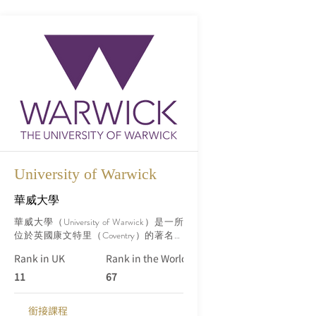
University of Warwick
華威大學
華威大學（University of Warwick）是一所
位於英國康文特里（Coventry）的著名公
立研究型大學。該校成立於1965年，自成
Rank in UK
Rank in the World (Qs)
立以來，已成為英國頂尖的高等教育機構
之一。華威大學以其卓越的學術聲譽、研
11
67
究成就和充滿活力的校園生活而聞名。
銜接課程