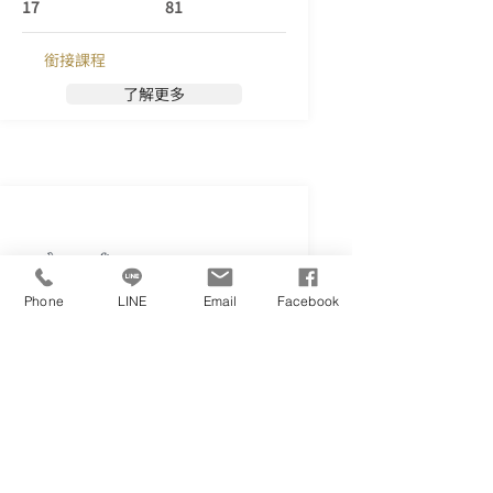
大學以學術卓越聞名，持續在英國和全球
17
81
排名領先。
銜接課程
了解更多
Phone
LINE
Email
Facebook
University of York
約克大學