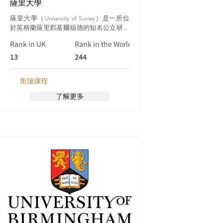
薩里大學
薩里大學（University of Surrey）是一所位
於英格蘭薩里郡基爾福德的知名公立研究
型大學。該大學成立於1891年，擁有悠久
Rank in UK
Rank in the World (Qs)
的歷史，致力於提供高質量的教育和進行
尖端的研究工作。薩里大學在英國乃至全
13
244
球的高等教育機構中經常名列前茅，並贏
得了良好的聲譽。
銜接課程
了解更多