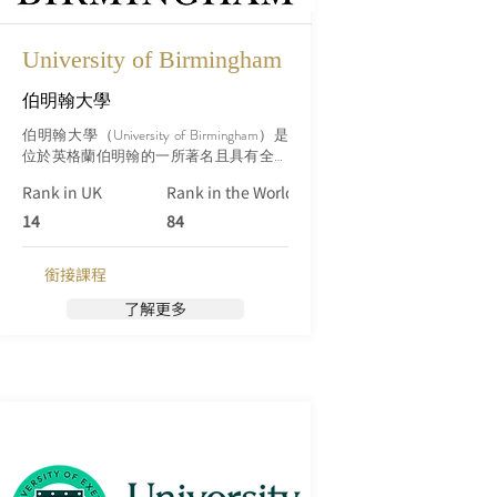
University of Birmingham
伯明翰大學
伯明翰大學（University of Birmingham）是
位於英格蘭伯明翰的一所著名且具有全球
聲譽的高等教育機構。該大學成立於1900
Rank in UK
Rank in the World (Qs)
年，是英國最古老的紅磚大學之一。伯明
翰大學是英國24所領先的研究型大學組成
14
84
的羅素大學集團（Russell Group）的成員之
一。
銜接課程
了解更多