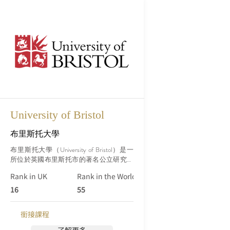
University of Bristol
布里斯托大學
布里斯托大學（University of Bristol）是一
所位於英國布里斯托市的著名公立研究型
大學。它成立於1876年，自那時以來，已
Rank in UK
Rank in the World (Qs)
經成為英國和全球頂尖的高等教育機構之
一。該大學是著名的羅素集團（Russell 
16
55
Group）成員，該集團代表著英國24所領
先的研究型大學。
銜接課程