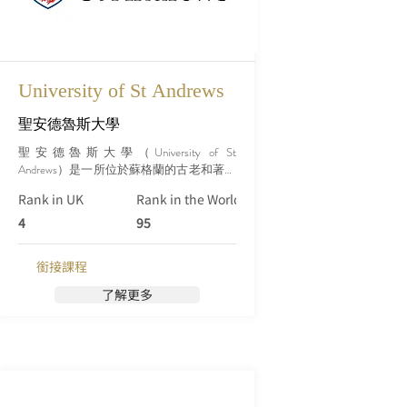
University of St Andrews
聖安德魯斯大學
聖安德魯斯大學（University of St 
Andrews）是一所位於蘇格蘭的古老和著名
的大學，成立於1413年，是英國歷史最悠
Rank in UK
Rank in the World (Qs)
久的大學之一。它坐落在蘇格蘭東北部的
聖安德魯斯小鎮，濱臨北海海岸，風景壯
4
95
麗。
銜接課程
了解更多