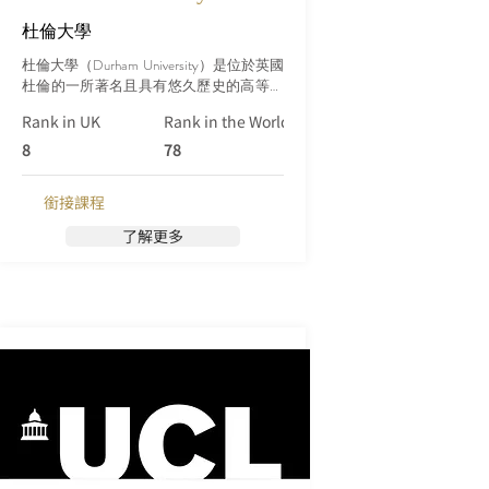
杜倫大學
杜倫大學（Durham University）是位於英國
杜倫的一所著名且具有悠久歷史的高等教
育機構。成立於1832年，它是英國歷史最
Rank in UK
Rank in the World (Qs)
悠久的大學之一，以其學術卓越、豐富的
傳統和風景如畫的校園而聞名。
8
78
銜接課程
了解更多