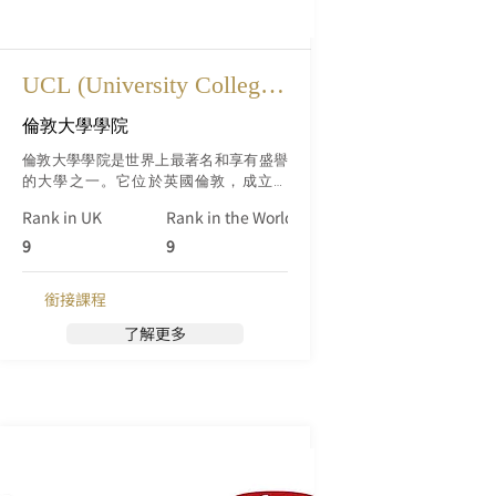
UCL (University College 
London)
倫敦大學學院
倫敦大學學院是世界上最著名和享有盛譽
的大學之一。它位於英國倫敦，成立於
1826年，是英格蘭歷史最悠久的大學之
Rank in UK
Rank in the World (Qs)
一。UCL是羅素集團的成員之一，該集團
代表著英國24所頂尖大學，致力於保持最
9
9
高的研究和教學水平。
銜接課程
了解更多