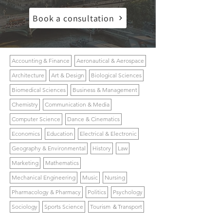
Book a consultation
Accounting & Finance
Aeronautical & Aerospace
Architecture
Art & Design
Biological Sciences
Biomedical Sciences
Business & Management
Chemistry
Communication & Media
Computer Science
Dance & Cinematics
Economics
Education
Electrical & Electronic
Geography & Environmental
History
Law
Marketing
Mathematics
Mechanical Engineering
Music
Nursing
Pharmacology & Pharmacy
Politics
Psychology
Sociology
Sports Science
Tourism ＆Transport