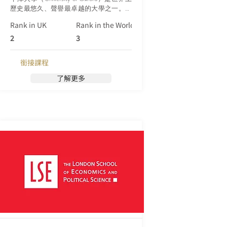
歷史最悠久、聲譽最卓越的大學之一。坐
落在英國牛津市，擁有超過900年的悠久
Rank in UK
Rank in the World (Qs)
歷史。牛津大學的準確創立日期難以確
定，但據信早在1096年就已開始教學。
2
3
銜接課程
了解更多