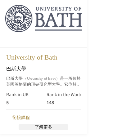
University of Bath
巴斯大學
巴斯大學（University of Bath）是一所位於
英國英格蘭的頂尖研究型大學。它位於英
國南部，位於英國西南部的索美塞特郡巴
Rank in UK
Rank in the World (Qs)
斯市（Bath），距離倫敦以西約160公里，
倫敦以東約156公里。巴斯大學成立於1966
5
148
年，是英國的較新成立的大學之一，但它
在短短的歷史中迅速崛起，成為國際上享
銜接課程
有聲譽的學府。
了解更多