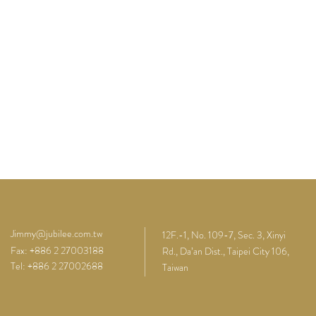
Jimmy@jubilee.com.tw
12F.-1, No. 109-7, Sec. 3, Xinyi
Fax: +886 2 27003188
Rd., Da’an Dist., Taipei City 106,
Tel: +886 2 27002688
Taiwan