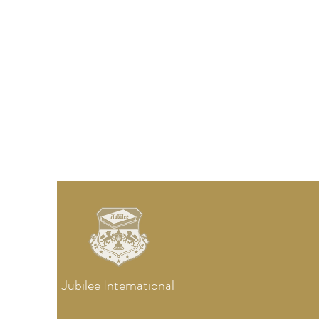
Jubilee
International