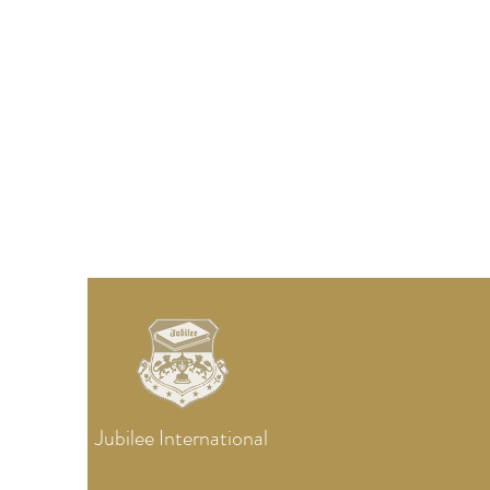
Jubilee
International