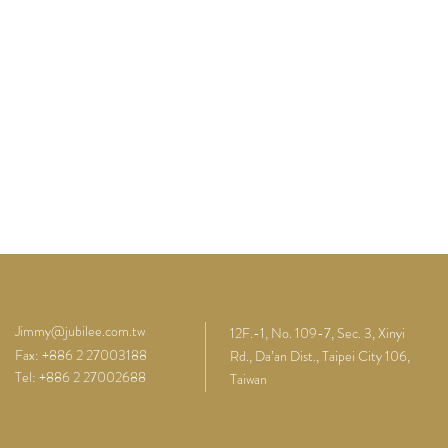
Jimmy@jubilee.com.tw
12F.-1, No. 109-7, Sec. 3, Xinyi
Fax: +886 2 27003188
Rd., Da’an Dist., Taipei City 106,
Tel: +886 2 27002688
Taiwan