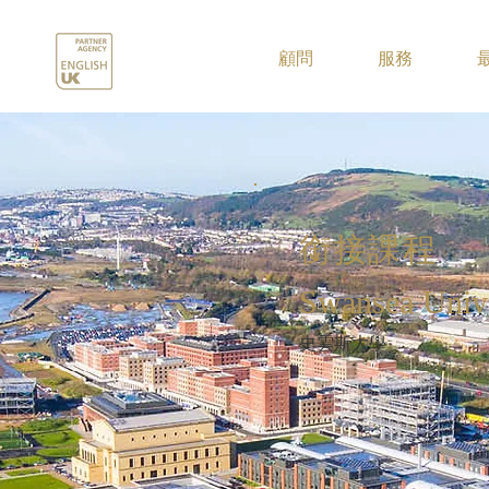
.
顧問
服務
銜接課程
Swansea Unive
史雲斯大學