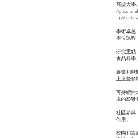
究型大學。
Agricul
（Macdo
學術卓越
學位課程
研究重點
食品科學
農業和獸
上這些領
可持續性
境的影響
社區參與
作用。
校園和設