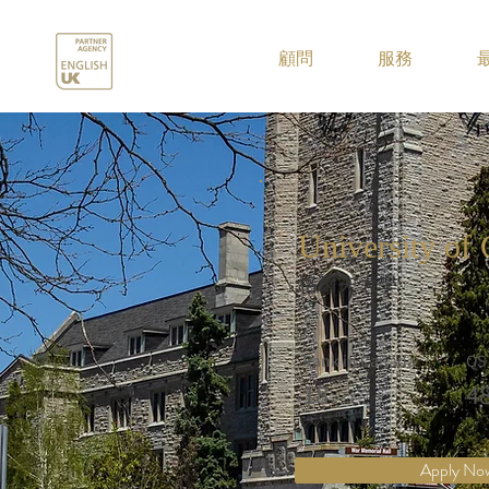
.
顧問
服務
University of
格爾夫大學
Rank in Canada
QS
18
4
Apply No