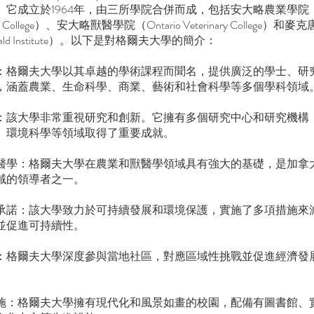
它成立於1964年，由三所學院合併而成，包括安大略農業學院（On
tural College）、安大略獸醫學院（Ontario Veterinary College）
nald Institute）。以下是對格爾夫大學的簡介：
：格爾夫大學以其卓越的學術課程而聞名，提供廣泛的學士、研
，涵蓋農業、生命科學、商業、藝術和社會科學等多個學科領域
：該大學非常重視研究和創新。它擁有多個研究中心和研究機構
、環境科學等領域取得了重要成就。
醫學：格爾夫大學在農業和獸醫學領域具有強大的基礎，是加拿
域的領導者之一。
承諾：該大學致力於可持續發展和環境保護，實施了多項措施來
並促進可持續性。
：格爾夫大學深度參與當地社區，對應區域性挑戰並促進經濟發
施：格爾夫大學擁有現代化和風景如畫的校園，配備有圖書館、