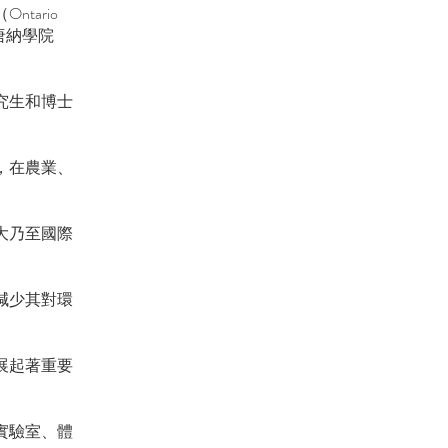
tario
和麥克唐納學院
究生和博士
。
，在農業、
大乃至國際
減少其對環
展起著重要
實驗室、體