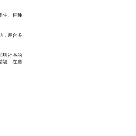
學生。這種
動，迎合多
和與社區的
體驗，在農