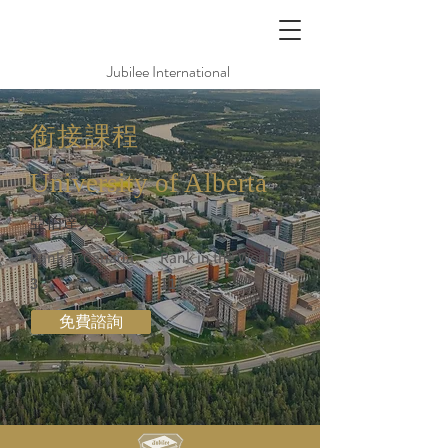
Jubilee International
銜接課程
University of Alberta
亞伯達大學
Rank in Canada
Rank in the World (QS)
3
111
免費諮詢