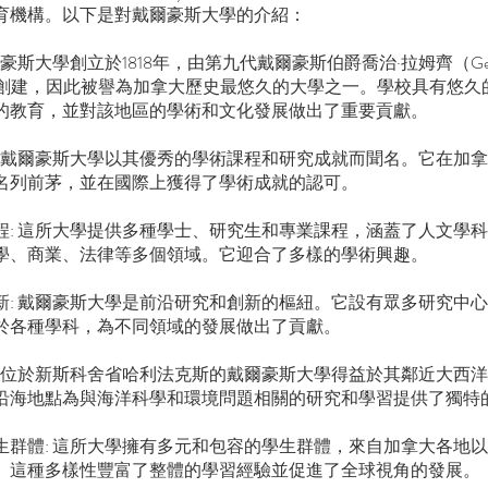
育機構。以下是對戴爾豪斯大學的介紹：
爾豪斯大學創立於1818年，由第九代戴爾豪斯伯爵喬治·拉姆齊（Geo
ay）創建，因此被譽為加拿大歷史最悠久的大學之一。學校具有悠久
的教育，並對該地區的學術和文化發展做出了重要貢獻。
: 戴爾豪斯大學以其優秀的學術課程和研究成就而聞名。它在加
名列前茅，並在國際上獲得了學術成就的認可。
程: 這所大學提供多種學士、研究生和專業課程，涵蓋了人文學
學、商業、法律等多個領域。它迎合了多樣的學術興趣。
新: 戴爾豪斯大學是前沿研究和創新的樞紐。它設有眾多研究中
於各種學科，為不同領域的發展做出了貢獻。
: 位於新斯科舍省哈利法克斯的戴爾豪斯大學得益於其鄰近大西
沿海地點為與海洋科學和環境問題相關的研究和學習提供了獨特
生群體: 這所大學擁有多元和包容的學生群體，來自加拿大各地
。這種多樣性豐富了整體的學習經驗並促進了全球視角的發展。