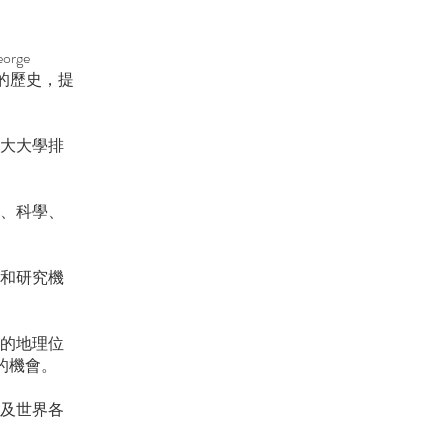
rge
的歷史，提
拿大大學排
科、科學、
心和研究機
洋的地理位
的機會。
以及世界各