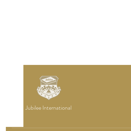
Jubilee
International