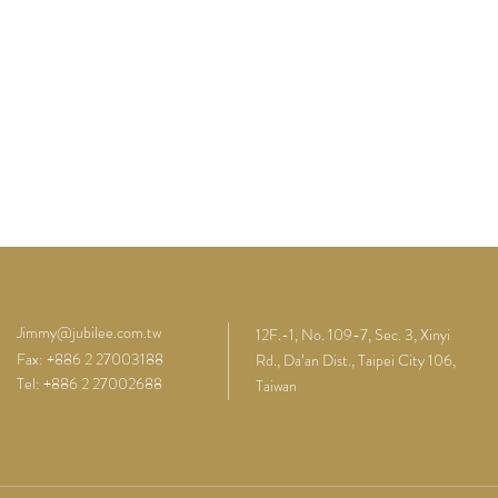
Jimmy@jubilee.com.tw
12F.-1, No. 109-7, Sec. 3, Xinyi
Fax: +886 2 27003188
Rd., Da’an Dist., Taipei City 106,
Tel: +886 2 27002688
Taiwan