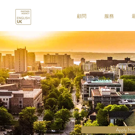
.
顧問
服務
Dalhousie Uni
戴爾豪斯大學
Rank in Canada
QS
13
2
Apply No