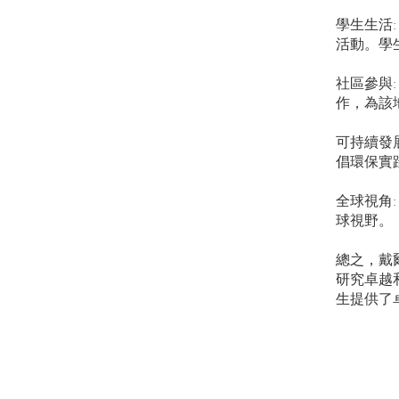
學生生活
活動。學
社區參與
作，為該
可持續發
倡環保實
全球視角
球視野。
總之，戴
研究卓越
生提供了