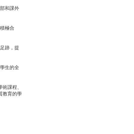
樂部和課外
區積極合
境足跡，提
強學生的全
學術課程、
質教育的學