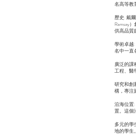
名高等教
歷史: 戴
Rams
供高品質
學術卓越
名中一直
廣泛的課
工程、醫
研究和創
構，專注
沿海位置
置。這個
多元的學
地的學生