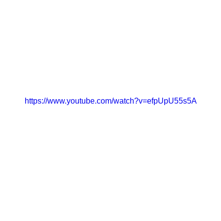
https://www.youtube.com/watch?v=efpUpU55s5A