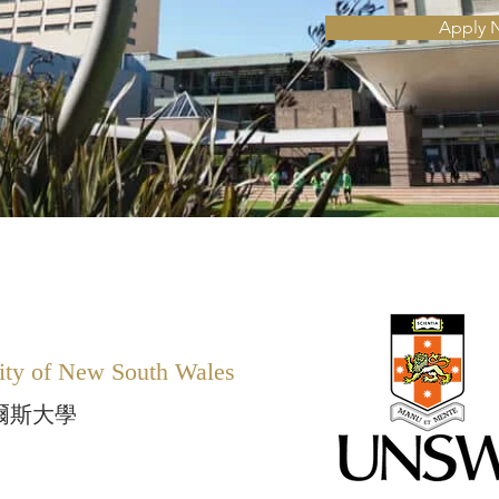
Apply 
ity of New South Wales
爾斯大學