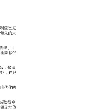
澳大利亞悉尼
亞領先的大
科學、工
與產業夥伴
師，營造
視野，在與
、現代化的
域取得卓
的領先地位