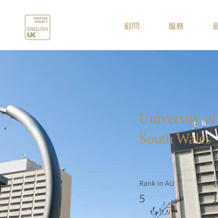
.
顧問
服務
University o
South Wales
Rank in AU
Q
5
1