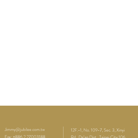
Jimmy@jubilee.com.tw
12F.-1, No. 109-7, Sec. 3, Xinyi
Fax: +886 2 27003188
Rd., Da’an Dist., Taipei City 106,