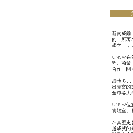
新南威爾士大
的一所著
學之一，
UNSW
程、商業
合作，開
憑藉多元
出豐富的
全球各大
UNSW
實驗室、
在其歷史
越成就的