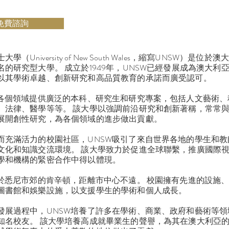
免費諮詢
學（University of New South Wales，縮寫UNSW）是位於
名的研究型大學。 成立於1949年，UNSW已經發展成為澳大利
以其學術卓越、創新研究和高品質教育的承諾而廣受認可。
在各個領域提供廣泛的本科、研究生和研究專案，包括人文藝術、
、法律、醫學等等。 該大學以強調前沿研究和創新著稱，常常
展開創性研究，為各個領域的進步做出貢獻。
而充滿活力的校園社區，UNSW吸引了來自世界各地的學生和教
文化和知識交流環境。 該大學致力於促進全球聯繫，推廣國際
學和機構的緊密合作中得以體現。
位於悉尼市郊的肯辛頓，距離市中心不遠。 校園擁有先進的設施
圖書館和娛樂設施，以支援學生的學術和個人成長。
發展過程中，UNSW培養了許多在學術、商業、政府和藝術等領
知名校友。 該大學培養高成就畢業生的聲譽，為其在澳大利亞